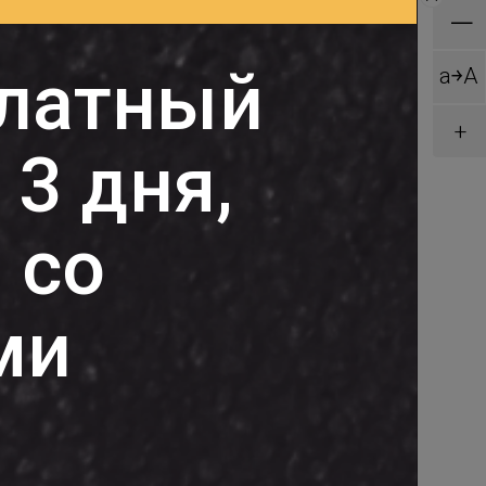
—
латный
a￫A
+
 3 дня,
 со
ми