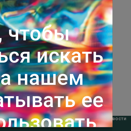
, чтобы
ься искать
а нашем
атывать ее
ользовать
Подписка на самые актуальные новости