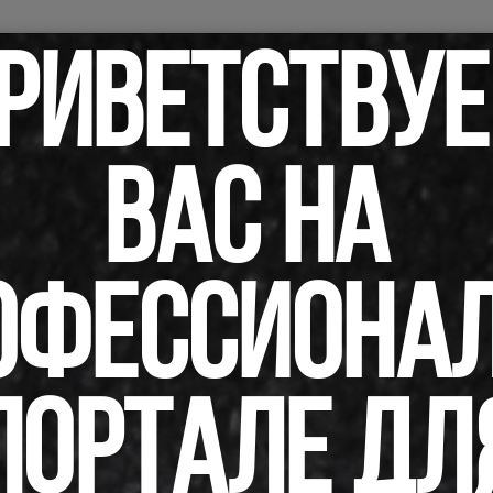
авная
Новости
В помощь бухгалтеру
Сп
РИВЕТСТВУ
оварь терминов
Журналы
Сервисы
Зак
веты на ваши вопросы
ВАС НА
Со
еля
Ответы на
ОФЕССИОНА
ТЫ С БЮДЖЕТОМ
отров
ПОРТАЛЕ ДЛ
тов с бюджетом предназначен субсчет 173 «Расчеты с 
у данного субсчета отражаются начисленные суммы, по
нию в доход бюджета, по дебету – перечисление данны