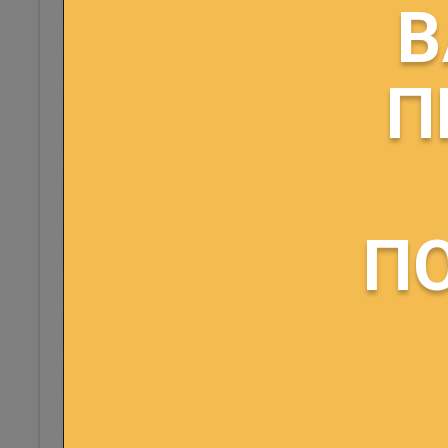
строительства
В
Проектно-изыскательские
работы
Авторский надзор
ПРЕД
П
Технический надзор
Госстройнадзор
Оплата строительно-
монтажных работ
Создание научно-
технической продукции
П
В порядке плановых
платежей
С прочими дебиторами и
кредиторами
Импорт
Регистрация сделки при
импорте
Оффшорный сбор
Покупка иностранной
валюты