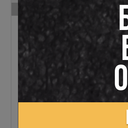
доход соо
Расчетные операции
На данном
прибыль, з
С подотчетными лицами
арендной 
бюджет), 
Командировки по РБ
учреждени
Загранкомандировки
получение
Документальное
государст
оформление и порядок
находящих
возмещения расходов
государст
Особенности
реализаци
направления и
предметов
О
возмещения расходов
начисленн
работникам
госорганов
Бухгалтерский учет
Темы:
Рас
расходов на
ДУО
,
Расч
загранкомандировки
Плата за 
Выдача в подотчет на
Налог на 
хозяйственные нужды
НДС
По строительству и
Поделитес
ремонтным работам
Определение вида