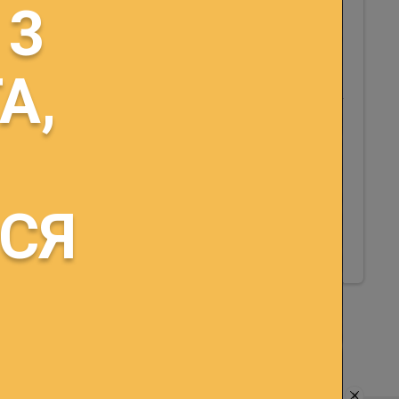
бюджетов, бюджетов
 3
государственных внебюджетных
фондов в 2017 году,
утвержденная постановлением
РИАЛ
А,
Минфина от 26.12.2016 № 111.
Сервисы
Расчет процентов за
пользование чужими денежными
средствами
СЯ
Коды платежей в бюджет
Определение ставки
рефинансирования
×