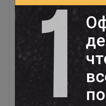
Проведение
внешнеторговой
операции при импорте
1
Оф
Статистическая
декларация при импорте
Аккредитив
Таможенные пошлина и
де
сбор при импорте
НДС при импорте
Утилизационный сбор
чт
Особенности расчетов
через казначейство
Бухгалтерский учет
импортных операций
вс
Расчеты по специальным
видам платежей
Плата за обучение в
по
школах искусств
Плата за питание детей в
ДУО
Расчеты с родителями по