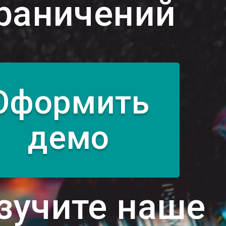
раничений
Оформить
демо
зучите наше