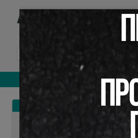
Гл
П
Сл
От
Руководство пользоват
ПР
РАСЧЕ
Рубрикатор
6948 просм
Оплата труда
Для расче
По кредит
перечисле
Внебюджетная деятельность