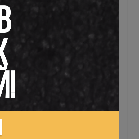
Плата за обучение в школах
искусств
В
 налог на
Плата за питание детей в
ог и пр.),
лению в
дошкольных учреждениях
ие детей в
образования
я, за
Х
Нормативная база
общежитиях
Инструкция о порядке
ные от
организации и осуществления
асов и
исполнения республиканского
нков,
Й!
бюджета, местных бюджетов,
бюджетов государственных
внебюджетных фондов по
расходам, утвержденная
детей в
постановлением Минфина от
й налог
,
27.07.2011 № 63;
ьных
,
овая база
Инструкция о порядке
М
зачисления, распределения и
механизме возврата доходов
республиканского и местных