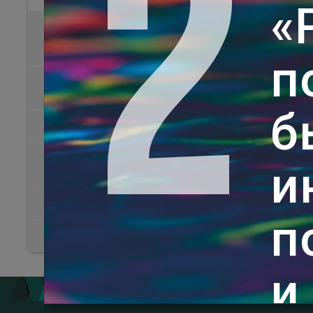
2
задолженности
«
ОС, НМА, отдельные
предметы и материальные
запасы
п
Касса, БСО и денежные
документы
б
Бюджетное финансирование
Иные источники
и
финансирования
Отчётность
п
В помощь
и