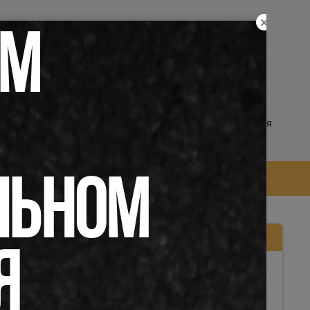
×
равочная информация
ЕМ
онодательство
здать ярлык
войти в кабинет
/
регистрация
 часто задаваемые вопросы (FAQ)
ЛЬНОМ
Другие материалы по теме
Я
Бератор
бюджетом».
длежащие
Компенсация расходов бюджета
х сумм в