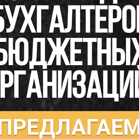
тветствующего бюджета.
БУХГАЛТЕРО
 субсчете отражаются суммы начисленных налогов (НДС,
емельный налог, налог на недвижимость, подоходный нал
платы и коммунальных платежей (подлежащих перечис
суммы по специальным видам платежей (платы за питан
ях, обеспечивающих получение дошкольного образовани
БЮДЖЕТНЫ
 дополнительного образования детей и молодежи в
венных детских школах искусств, за содержание детей,
ся на государственном обеспечении, за проживание в 
венных учреждений образования и др.), суммы, получен
и неиспользуемых основных средств, материальных зап
, приобретенных за счет средств бюджета, проценты ба
РГАНИЗАЦИ
ые за пользование денежными средствами на ...
четы с бюджетом
,
Обучение в школе искусств
,
Питание 
еты по содержанию детей
,
Плата за учебники
,
Подоходны
общежитие в УО
,
Арендная плата
,
Возмещение коммунал
землю
,
Налог на недвижимость
,
Налог на прибыль
,
Налог
ПРЕДЛАГАЕ
ь материалом: