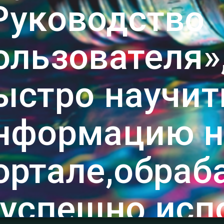
Руководство
ользователя»
ыстро научит
нформацию н
ортале,обраб
 успешно исп