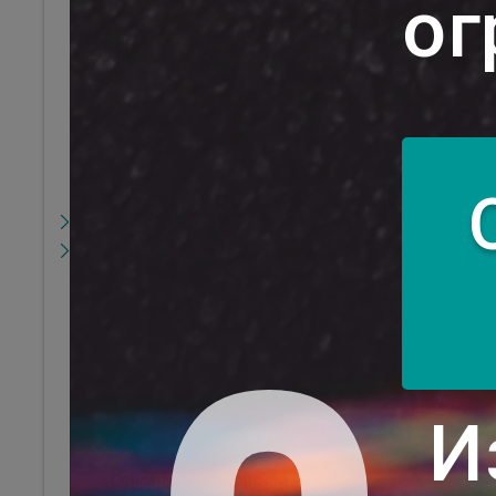
ог
содержанию детей
Плата за общежитие в
учреждении образования
Возмещение расходов по
найму жилья
иногородним
обучающимся
Плата за пользование
учебниками и (или)
учебными пособиями
Прочие расчеты
Расчеты с бюджетом
Расчеты со
стипендиатами
Порядок проведения и
бухгалтерский учет
расчетов
Учебные стипендии
И
Именные стипендии
Иные виды стипендий
Списание дебиторской