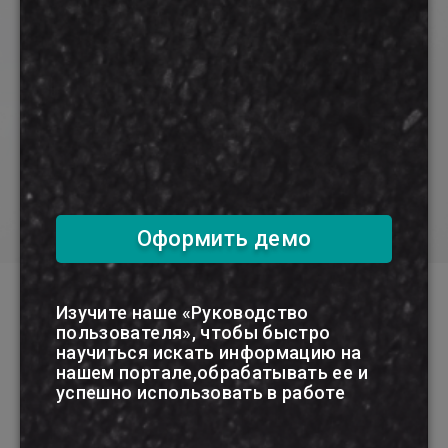
Авторизуйтесь, если у вас уже есть
полный, либо демо доступ
Войти в личный кабинет
Оформите бесплатный демодоступ
Попробовать бесплатно
Оформить демо
Изучите наше «Руководство
Новости
пользователя», чтобы быстро
научиться искать информацию на
нашем портале,обрабатывать ее и
успешно использовать в работе