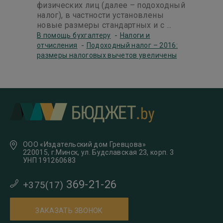
физических лиц (далее – подоходный
налог), в частности установлены
новые размеры стандартных и с ...
-
В помощь бухгалтеру
Налоги и
-
отчисления
Подоходный налог – 2016:
размеры налоговых вычетов увеличены
ООО «Издательский дом Гревцова»
220015, г.Минск, ул. Будславская 23, корп. 3
УНП 191260683
369-21-26
+375(17)
ЗАКАЗАТЬ ЗВОНОК