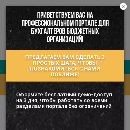
×
ПРИВЕТСТВУЕМ ВАС НА
☰
ПРОФЕССИОНАЛЬНОМ ПОРТАЛЕ ДЛЯ
БУХГАЛТЕРОВ БЮДЖЕТНЫХ
ОРГАНИЗАЦИЙ!
ПРЕДЛАГАЕМ ВАМ СДЕЛАТЬ 3
ПРОСТЫХ ШАГА, ЧТОБЫ
Руководство пользователя
ПОЗНАКОМИТЬСЯ С НАМИ
ПОБЛИЖЕ:
Ответы на часто задаваемые вопросы
(FAQ)
Оформите бесплатный демо-доступ
на 3 дня, чтобы работать со всеми
разделами портала без ограничений
Подборка по тегу
#Стандартный вычет