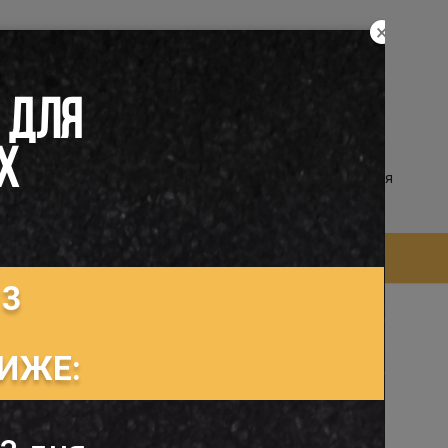
×
равочная информация
онодательство
 ДЛЯ
Х
войти в кабинет
/
регистрация
 часто задаваемые вопросы (FAQ)
 3
ИЖЕ:
в, помещенных под таможенную процедуру