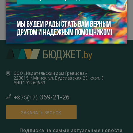
доход бюджета, по дебету –
перечисление данных сумм ...
-
-
Бератор
Прочие расчеты
Расчеты с
бюджетом
МЫ БУДЕМ РАДЫ СТАТЬ ВАМ ВЕРНЫМ
ДРУГОМ И НАДЕЖНЫМ ПОМОЩНИКОМ!
ООО «Издательский дом Гревцова»
220015, г.Минск, ул. Будславская 23, корп. 3
УНП 191260683
369-21-26
+375(17)
ЗАКАЗАТЬ ЗВОНОК
Подписка на самые актуальные новости