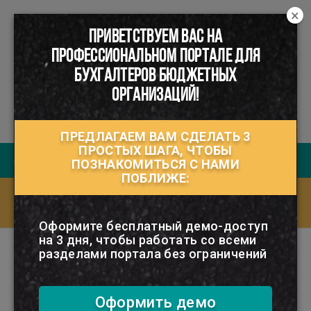
×
ПРИВЕТСТВУЕМ ВАС НА
☰
ПРОФЕССИОНАЛЬНОМ ПОРТАЛЕ ДЛЯ
БУХГАЛТЕРОВ БЮДЖЕТНЫХ
ОРГАНИЗАЦИЙ!
ПРЕДЛАГАЕМ ВАМ СДЕЛАТЬ 3
ПРОСТЫХ ШАГА, ЧТОБЫ
Руководство пользователя
ПОЗНАКОМИТЬСЯ С НАМИ
ПОБЛИЖЕ:
Ответы на часто задаваемые вопросы
(FAQ)
Оформите бесплатный демо-доступ
на 3 дня, чтобы работать со всеми
разделами портала без ограничений
Подборка по тегу
#Расчеты по
Оформить демо
содержанию детей