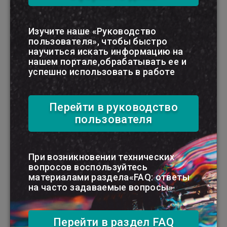
Изучите наше «Руководство
Расчеты с родителями по
пользователя», чтобы быстро
содержанию детей
научиться искать информацию на
Общие вопросы Родители обязаны
нашем портале,обрабатывать ее и
возмещать расходы по содержанию
успешно использовать в работе
детей в случае: отобрания у них детей
по решению комиссии по делам
несовершеннолетних; отобрания у
Перейти в руководство
них детей на основании решения суда
без лишения родительск ...
пользователя
-
Бератор
Расчеты по специальным
-
видам платежей
Расчеты с родителями
по содержанию детей
При возникновении технических
вопросов воспользуйтесь
Расчеты с бюджетом
материалами раздела«FAQ: ответы
Для расчетов с бюджетом
на часто задаваемые вопросы»
предназначен субсчет 173 «Расчеты с
бюджетом». По кредиту данного
субсчета отражаются начисленные
суммы, подлежащие перечислению в
Перейти в раздел FAQ