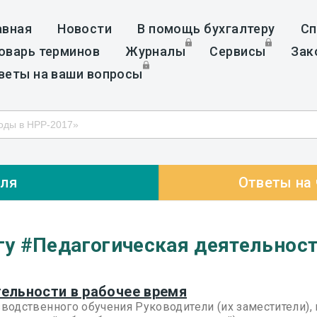
авная
Новости
В помощь бухгалтеру
Сп
оварь терминов
Журналы
Сервисы
Зак
веты на ваши вопросы
еля
Ответы на
гу #Педагогическая деятельнос
ельности в рабочее время
одственного обучения Руководители (их заместители),