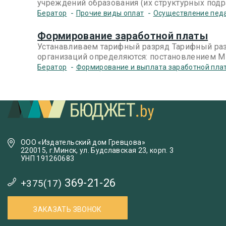
учреждений образования (их структурных подр
-
-
Бератор
Прочие виды оплат
Осуществление педа
Формирование заработной платы
Устанавливаем тарифный разряд Тарифный раз
организаций определяются: постановлением Мин
-
Бератор
Формирование и выплата заработной пла
ООО «Издательский дом Гревцова»
220015, г.Минск, ул. Будславская 23, корп. 3
УНП 191260683
369-21-26
+375(17)
ЗАКАЗАТЬ ЗВОНОК