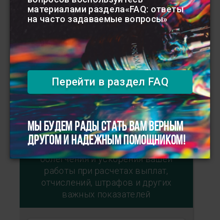
материалами раздела«FAQ: ответы
на часто задаваемые вопросы»
Перейти в раздел FAQ
Расчеты
МЫ БУДЕМ РАДЫ СТАТЬ ВАМ ВЕРНЫМ
ДРУГОМ И НАДЕЖНЫМ ПОМОЩНИКОМ!
Предназначены для
облегчения и ускорения вашей
работы при расчетах выплат,
отчислений, штрафов и других
важных показателей