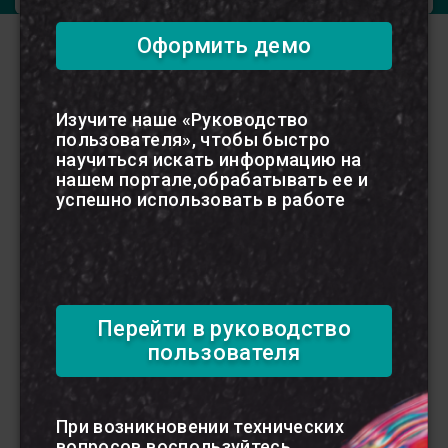
Оформить демо
Калькуляторы
Изучите наше «Руководство
пользователя», чтобы быстро
В данном разделе сервисы
научиться искать информацию на
помогут вам быстро
нашем портале,обрабатывать ее и
рассчитать сумму аванса,
успешно использовать в работе
пособия и выполнить ряд
других важных задач
Расчет суммы аванса на
Перейти в руководство
командировочные расходы в
пределах Республики Беларусь
пользователя
При возникновении технических
вопросов воспользуйтесь