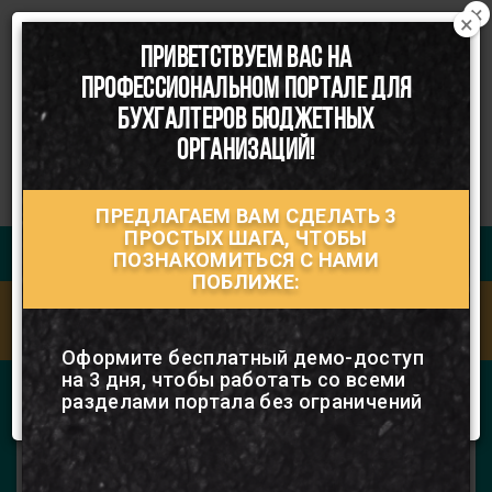
×
×
ПРИВЕТСТВУЕМ ВАС НА
Расшифровка к договору
☰
ПРОФЕССИОНАЛЬНОМ ПОРТАЛЕ ДЛЯ
БУХГАЛТЕРОВ БЮДЖЕТНЫХ
Расшифровка к договору
ОРГАНИЗАЦИЙ!
Скачать чистый бланк документа
ПРЕДЛАГАЕМ ВАМ СДЕЛАТЬ 3
Скачать пример заполнения
ПРОСТЫХ ШАГА, ЧТОБЫ
Руководство пользователя
Чтобы скачать формы оформите подписку на
ПОЗНАКОМИТЬСЯ С НАМИ
бератор или получите демо-доступ и
ПОБЛИЖЕ:
пользуйтесь абсолютно всеми сервисами из
Ответы на часто задаваемые вопросы
каталога бесплатно
(FAQ)
Оформите бесплатный демо-доступ
на 3 дня, чтобы работать со всеми
Уникальный набор сервисов
ОФОРМИТЬ ПОДПИСКУ
разделами портала без ограничений
ряд дополнительных помощников,
которые позволят вам быстро
рассчитать или найти нужную
справочную информацию