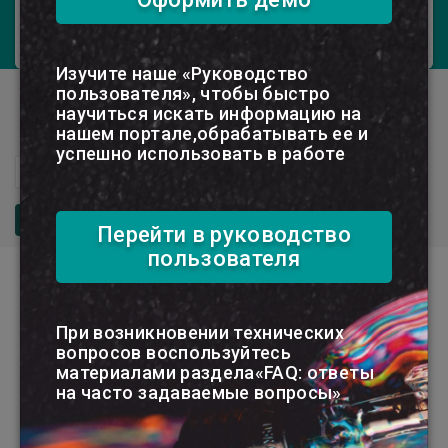
здравоохранения. Выходит 1 раз в 3
месяца.
Изучите наше «Руководство
пользователя», чтобы быстро
Электронный журнал Бюджетные
научиться искать информацию на
организации. Здравоохранение
нашем портале,обрабатывать ее и
успешно использовать в работе
№2
2026
ПОКАЗАТЬ
Перейти в руководство
пользователя
Налоги и платежи
При возникновении технических
ПЛАТНЫЕ МЕДУСЛУГИ
вопросов воспользуйтесь
– 2026: КАК РАЗДЕЛЯТЬ
материалами раздела«FAQ: ответы
ОБОРОТЫ И ПЛАТИТЬ
на часто задаваемые вопросы»
НДС
148 просмотров