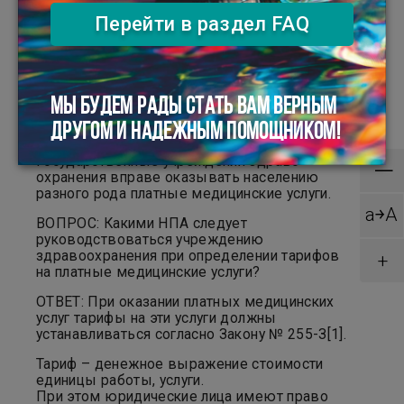
#риск #срок #алгоритм
Перейти в раздел FAQ
С 01.01.2026 вступили в силу уточненные
правила исчисления НДС при оказании
платных медицинских услуг.
Как государственному учреждению
МЫ БУДЕМ РАДЫ СТАТЬ ВАМ ВЕРНЫМ
здравоохранения установить тарифы на
платные услуги: работаем по новым
ДРУГОМ И НАДЕЖНЫМ ПОМОЩНИКОМ!
правилам
×
Государственные учреждения здраво­
—
охранения вправе оказывать населению
разного рода платные медицинские услуги.
a￫A
ВОПРОС: Какими НПА следует
руководствоваться учреждению
здравоохранения при определении тарифов
+
на платные медицинские услуги?
ОТВЕТ: При оказании платных медицинских
услуг тарифы на эти услуги должны
устанавливаться согласно Закону № 255-З[1].
Тариф – денежное выражение стоимости
единицы работы, услуги.
При этом юридические лица имеют право