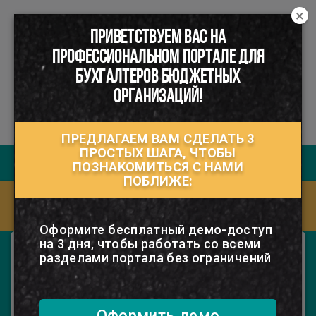
×
ПРИВЕТСТВУЕМ ВАС НА
☰
ПРОФЕССИОНАЛЬНОМ ПОРТАЛЕ ДЛЯ
БУХГАЛТЕРОВ БЮДЖЕТНЫХ
ОРГАНИЗАЦИЙ!
ПРЕДЛАГАЕМ ВАМ СДЕЛАТЬ 3
ПРОСТЫХ ШАГА, ЧТОБЫ
Руководство пользователя
ПОЗНАКОМИТЬСЯ С НАМИ
ПОБЛИЖЕ:
Ответы на часто задаваемые вопросы
(FAQ)
Оформите бесплатный демо-доступ
на 3 дня, чтобы работать со всеми
Электронный журнал "Бюджетные
разделами портала без ограничений
организации. Здравоохранение"
Специализированный журнал о
бухгалтерском учете, налогообложении и
ценообразовании в учреждениях
Оформить демо