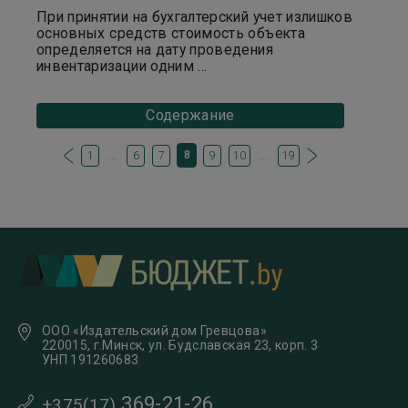
При принятии на бухгалтерский учет излишков
основных средств стоимость объекта
определяется на дату проведения
инвентаризации одним ...
Содержание
...
...
8
1
6
7
9
10
19
ООО «Издательский дом Гревцова»
220015, г.Минск, ул. Будславская 23, корп. 3
УНП 191260683
369-21-26
+375(17)