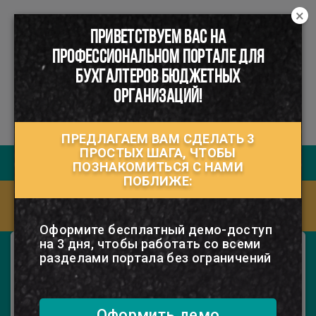
×
ПРИВЕТСТВУЕМ ВАС НА
☰
ПРОФЕССИОНАЛЬНОМ ПОРТАЛЕ ДЛЯ
БУХГАЛТЕРОВ БЮДЖЕТНЫХ
ОРГАНИЗАЦИЙ!
ПРЕДЛАГАЕМ ВАМ СДЕЛАТЬ 3
ПРОСТЫХ ШАГА, ЧТОБЫ
Руководство пользователя
ПОЗНАКОМИТЬСЯ С НАМИ
ПОБЛИЖЕ:
Ответы на часто задаваемые вопросы
(FAQ)
Оформите бесплатный демо-доступ
на 3 дня, чтобы работать со всеми
Электронный журнал "Моя
разделами портала без ограничений
бухгалтерия. Бюджетные организации"
Все о специфике бухгалтерского учета,
налогообложения и ценообразования в
бюджетной организации.
Оформить демо