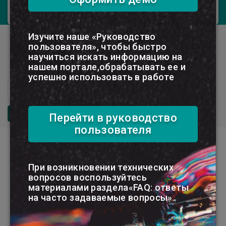
Выходит 2 раза в месяц.
Изучите наше «Руководство
Электронный журнал Моя
пользователя», чтобы быстро
бухгалтерия. Бюджетные
научиться искать информацию на
нашем портале,обрабатывать ее и
организации
успешно использовать в работе
№22
2025
ПОКАЗАТЬ
Перейти в руководство
пользователя
Бухгалтерский учет
При возникновении технических
ЗАПОЛНЕНИЕ АКТА О
вопросов воспользуйтесь
ПРИЕМЕ-ПЕРЕДАЧЕ
материалами раздела«FAQ: ответы
ОСНОВНЫХ СРЕДСТВ
на часто задаваемые вопросы»
228 просмотров
Если в организации выявлены излишки