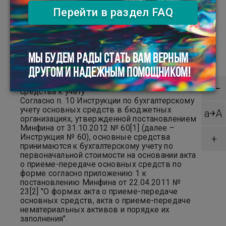
основных средств, то заполнения
Перейти в раздел FAQ
инвентаризационных и сличительных
ведомостей недостаточно. Необходимо
оформить акт о приеме-передаче основных
средств. Именно он является первичным
учетным документом для принятия основного
средства к учету. В материале будет
МЫ БУДЕМ РАДЫ СТАТЬ ВАМ ВЕРНЫМ
рассмотрен образец его заполнения.
ДРУГОМ И НАДЕЖНЫМ ПОМОЩНИКОМ!
×
Общие положения о принятии основного
—
средства к учету
Согласно п. 10 Инструкции по бухгалтерскому
учету основных средств в бюджетных
a￫A
организациях, утвержденной постановлением
Минфина от 31.10.2012 № 60[1] (далее –
Инструкция № 60), основные средства
+
принимаются к бухгалтерскому учету по
первоначальной стоимости на основании акта
о приеме-передаче основных средств по
форме согласно приложению 1 к
постановлению Минфина от 22.04.2011 №
23[2] "О формах акта о приеме-передаче
основных средств, акта о приеме-передаче
нематериальных активов и порядке их
заполнения".