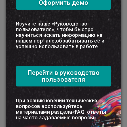
Оформить демо
Опубликовано:
25.11.2020 09:30
- 2591
просмотр
Изучите наше «Руководство
В ЗАКЛАДКИ
пользователя», чтобы быстро
научиться искать информацию на
Объектами налогообложения
признаются
нашем портале,обрабатывать ее и
обстоятельства, с наличием которых у
успешно использовать в работе
плательщика налоговое законодательство
или таможенное законодательство
связывают возникновение налогового
обязательства.
Перейти в руководство
Каждый налог, сбор (пошлина) имеет
пользователя
самостоятельный объект налогообложения.
Нормативная база
При возникновении технических
вопросов воспользуйтесь
материалами раздела«FAQ: ответы
Темы:
Подоходный налог
,
Налог на
на часто задаваемые вопросы»
недвижимость
,
Налог на прибыль
,
Налог на
землю
,
Экспорт пошлина и сбор
,
Объекты