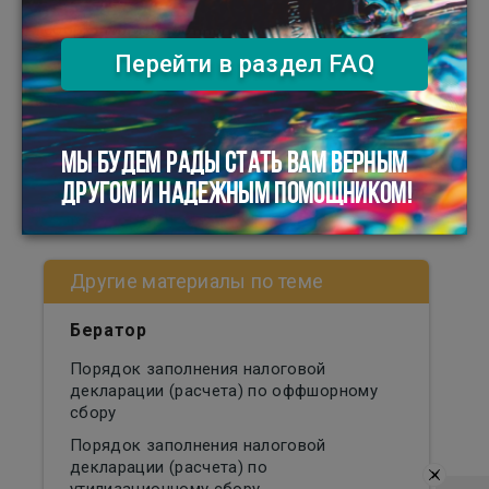
НДС
,
Оффшорный сбор
,
Импорт пошлина и
сбор
,
Утилизационный сбор
Перейти в раздел FAQ
Поделитесь материалом:
МЫ БУДЕМ РАДЫ СТАТЬ ВАМ ВЕРНЫМ
ДРУГОМ И НАДЕЖНЫМ ПОМОЩНИКОМ!
Другие материалы по теме
Бератор
Порядок заполнения налоговой
декларации (расчета) по оффшорному
сбору
Порядок заполнения налоговой
декларации (расчета) по
×