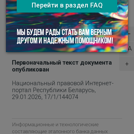
Перейти в раздел FAQ
РЕШЕНИЕ ОТ 30.12.2025 №20-
1 О РАЙОННОМ БЮДЖЕТЕ НА
×
—
МЫ БУДЕМ РАДЫ СТАТЬ ВАМ ВЕРНЫМ
2026 ГОД
ДРУГОМ И НАДЕЖНЫМ ПОМОЩНИКОМ!
1 января 2026 г. №20-1
a￫A
Первоначальный текст документа
+
опубликован
Национальный правовой Интернет-
портал Республики Беларусь,
29.01.2026, 17/1/144074
Информационные и технологические
составляющие эталонного банка данных