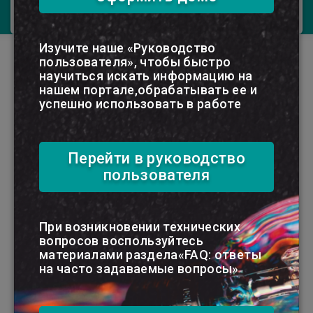
Выходит 2 раза в месяц.
Изучите наше «Руководство
пользователя», чтобы быстро
Материалы рубрики журнала
научиться искать информацию на
нашем портале,обрабатывать ее и
успешно использовать в работе
Заработная плата в бюджетной организации_гарантии и компенсации
Перейти в руководство
пользователя
Повышение квалификации:
возмещение расходов работникам
бюджетных организаций
Прохождение работниками бюджетной
При возникновении технических
организации повышения квалификации
вопросов воспользуйтесь
учитывается нанимателем при (ст. 205 ТК):
материалами раздела«FAQ: ответы
установлении более высокой квалификации
на часто задаваемые вопросы»
по должности служащего (профессии
рабочего); продвижении по работе. ...
№23/2024