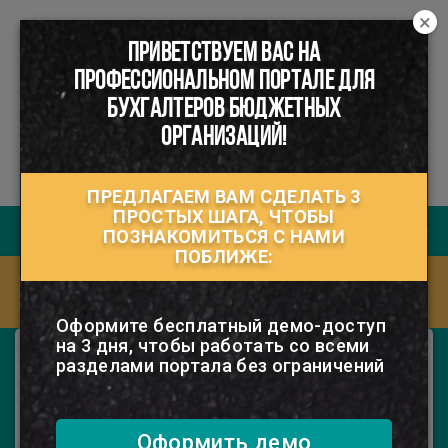
×
ПРИВЕТСТВУЕМ ВАС НА
☰
ПРОФЕССИОНАЛЬНОМ ПОРТАЛЕ ДЛЯ
БУХГАЛТЕРОВ БЮДЖЕТНЫХ
ОРГАНИЗАЦИЙ!
ПРЕДЛАГАЕМ ВАМ СДЕЛАТЬ 3
ПРОСТЫХ ШАГА, ЧТОБЫ
Руководство пользователя
ПОЗНАКОМИТЬСЯ С НАМИ
ПОБЛИЖЕ:
Ответы на часто задаваемые вопросы
(FAQ)
Оформите бесплатный демо-доступ
на 3 дня, чтобы работать со всеми
Электронный журнал "Моя
разделами портала без ограничений
бухгалтерия. Бюджетные организации"
Все о специфике бухгалтерского учета,
налогообложения и ценообразования в
бюджетной организации.
Оформить демо