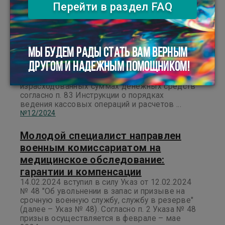
Перейти в раздел FAQ
Командировка за пределы
Республики Беларусь: порядок
представления и заполнения
авансового отчета
МЫ БУДЕМ РАДЫ СТАТЬ ВАМ ВЕРНЫМ
Работник бюджетной организации по
ДРУГОМ И НАДЕЖНЫМ ПОМОЩНИКОМ!
возвращении из заграничной командировки
обязан представить отчет об
израсходованных суммах денежных средств
согласно п. 83 Инструкции о порядках
ведения кассовых операций и расчетов ...
№12/2024
Молодой специалист направлен
военным комиссариатом на
медицинское обследование:
гарантии и компенсации
14.02.2024 вступил в силу Указ от 12.02.2024
№ 48 "Об увольнении в запас и призыве на
срочную военную службу, службу в резерве"
(далее – Указ № 48). Согласно п. 2 Указа № 48
призыв осуществляется в феврале – мае