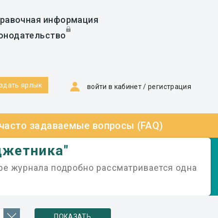
равочная информация
онодательство
здать ярлык
войти в кабинет
/
регистрация
 часто задаваемые вопросы (FAQ)
джетника"
ре журнала подробно рассматривается одна
ПОКАЗАТЬ