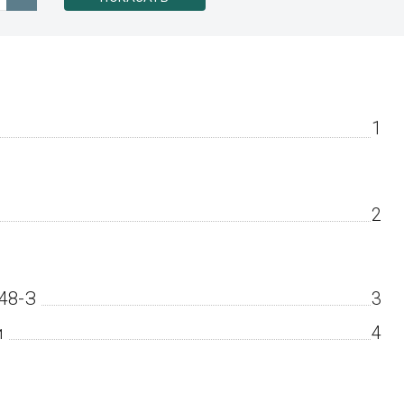
1
2
48-З
3
и
4