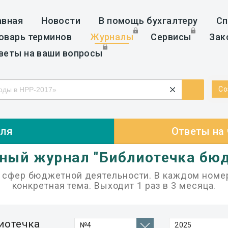
авная
Новости
В помощь бухгалтеру
Сп
оварь терминов
Журналы
Сервисы
Зак
веты на ваши вопросы
Со
еля
Ответы на
ный журнал "Библиотечка бю
х сфер бюджетной деятельности. В каждом номе
конкретная тема. Выходит 1 раз в 3 месяца.
иотечка
№4
2025